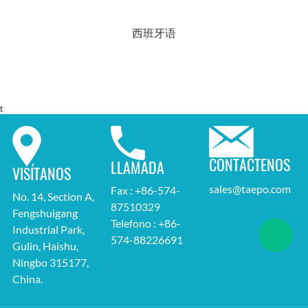
西班牙语
t
CONTÁCTENOS
LLAMADA
VISÍTANOS
sales@taepo.com
Fax : +86-574-
No. 14, Section A,
87510329
Fengshuigang
Telefono : +86-
Industrial Park,
574-88226691
Gulin, Haishu,
Ningbo 315177,
China.