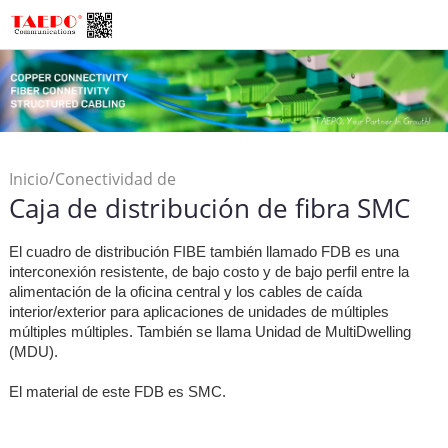
/
Inicio
Conectividad de
Caja de distribución de fibra SMC
/
Fibra
Caja de distribución
/
de fibra
Caja de distribución
El cuadro de distribución FIBE también llamado FDB es una
de fibra SMC
interconexión resistente, de bajo costo y de bajo perfil entre la
alimentación de la oficina central y los cables de caída
interior/exterior para aplicaciones de unidades de múltiples
múltiples múltiples. También se llama Unidad de MultiDwelling
(MDU).
El material de este FDB es SMC.