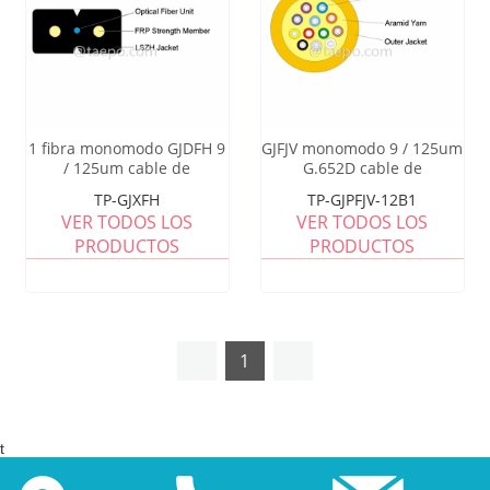
1 fibra monomodo GJDFH 9
GJFJV monomodo 9 / 125um
/ 125um cable de
G.652D cable de
acometida de tipo arco
distribución multiusos 12
TP-GJXFH
TP-GJPFJV-12B1
G657A
de fibra
VER TODOS LOS
VER TODOS LOS
PRODUCTOS
PRODUCTOS
1
t