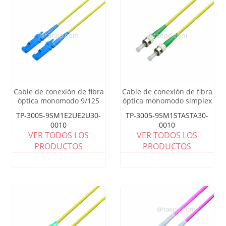
Cable de conexión de fibra
Cable de conexión de fibra
óptica monomodo 9/125
óptica monomodo simplex
um OS1 Simplex E2000
9/125 um OS1 ST APC a ST
TP-3005-9SM1E2UE2U30-
TP-3005-9SM1STASTA30-
UPC
APC
0010
0010
VER TODOS LOS
VER TODOS LOS
PRODUCTOS
PRODUCTOS