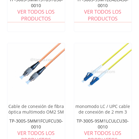
50/125 um
0010
0010
VER TODOS LOS
VER TODOS LOS
PRODUCTOS
PRODUCTOS
Cable de conexión de fibra
monomodo LC / UPC cable
óptica multimodo OM2 SM
de conexión de 2 mm 3
FC UPC a FC UPC de 50/125
mm 0,9 mm de fibra óptica
TP-3005-5MM1FCUFCU30-
TP-3005-9SM1LCULCU30-
um
0010
0010
VER TODOS LOS
VER TODOS LOS