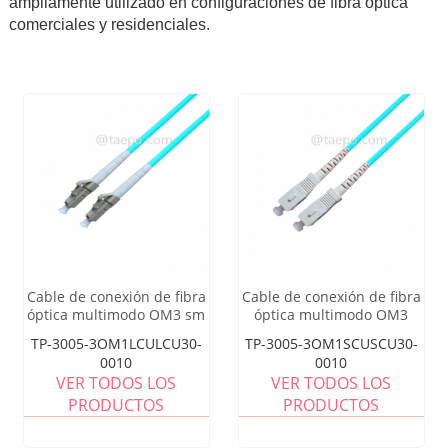
ampliamente utilizado en configuraciones de fibra óptica
comerciales y residenciales.
Cable de conexión de fibra
Cable de conexión de fibra
óptica multimodo OM3 sm
óptica multimodo OM3
LC UPC de 50/125 um
simplex SC UPC de 3 mm,
TP-3005-3OM1LCULCU30-
TP-3005-3OM1SCUSCU30-
50/125 um
0010
0010
VER TODOS LOS
VER TODOS LOS
PRODUCTOS
PRODUCTOS