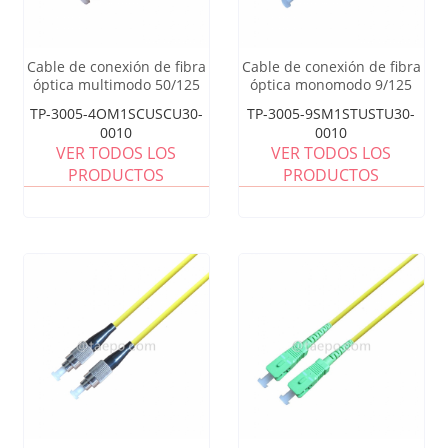
Cable de conexión de fibra
Cable de conexión de fibra
óptica multimodo 50/125
óptica monomodo 9/125
um OM4 simplex SC UPC
um OS1 SM ST UPC
TP-3005-4OM1SCUSCU30-
TP-3005-9SM1STUSTU30-
de 3 mm
0010
0010
VER TODOS LOS
VER TODOS LOS
PRODUCTOS
PRODUCTOS