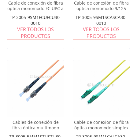
Cable de conexión de fibra
Cable de conexión de fibra
óptica monomodo FC UPC a
óptica monomodo 9/125
FC UPC
um OS1 simplex SC APC de
TP-3005-9SM1FCUFCU30-
TP-3005-9SM1SCASCA30-
3 mm
0010
0010
VER TODOS LOS
VER TODOS LOS
PRODUCTOS
PRODUCTOS
Cables de conexión de
Cable de conexión de fibra
fibra óptica multimodo
óptica monomodo simplex
OM2 Simplex ST UPC de
LC a LC APC
TP-3005-5MM1STUSTU30-
TP-3005-9SM1LCALCA30-