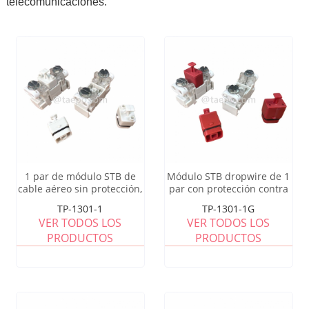
telecomunicaciones.
1 par de módulo STB de
Módulo STB dropwire de 1
cable aéreo sin protección,
par con protección contra
relleno de gel
sobretensiones, relleno de
TP-1301-1
TP-1301-1G
grasa
VER TODOS LOS
VER TODOS LOS
PRODUCTOS
PRODUCTOS