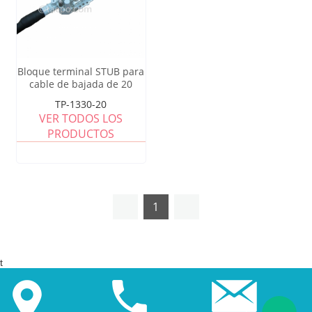
Bloque terminal STUB para
cable de bajada de 20
pares con cable de 3 m, sin
TP-1330-20
protección, relleno de
VER TODOS LOS
grasa
PRODUCTOS
1
t