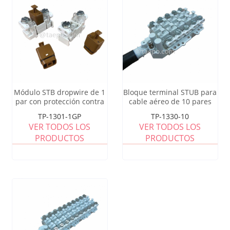
Módulo STB dropwire de 1
Bloque terminal STUB para
par con protección contra
cable aéreo de 10 pares
sobretensión y
con cable de 3 m, sin
TP-1301-1GP
TP-1330-10
sobrecorriente, relleno de
protección, relleno de
VER TODOS LOS
VER TODOS LOS
gel
grasa
PRODUCTOS
PRODUCTOS