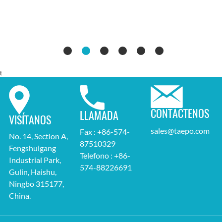
relleno seco o con gel
t
CONTÁCTENOS
LLAMADA
VISÍTANOS
sales@taepo.com
Fax : +86-574-
No. 14, Section A,
87510329
Fengshuigang
Telefono : +86-
Industrial Park,
574-88226691
Gulin, Haishu,
Ningbo 315177,
China.