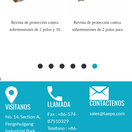
Revista de protección contra
Revista de protección contra
sobretensiones de 2 polos y 10
sobretensiones de 2 polos para
pares para módulo LSA, sin
módulo LSA de 10 pares, con
arrestador GDT
supresor GDT
t
CONTÁCTENOS
LLAMADA
VISÍTANOS
sales@taepo.com
Fax : +86-574-
No. 14, Section A,
87510329
Fengshuigang
Telefono : +86-
Industrial Park,